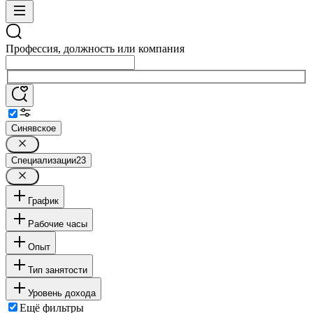
Профессия, должность или компания
Синявское
Специализации
23
График
Рабочие часы
Опыт
Тип занятости
Уровень дохода
Ещё фильтры