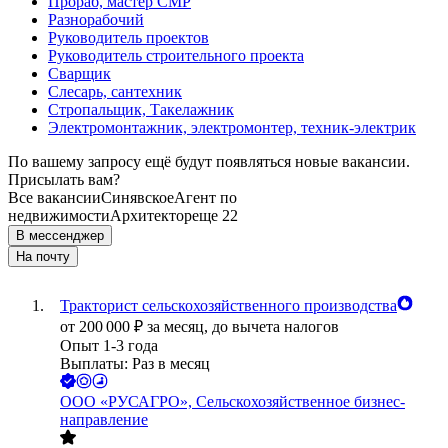
Прораб, мастер СМР
Разнорабочий
Руководитель проектов
Руководитель строительного проекта
Сварщик
Слесарь, сантехник
Стропальщик, Такелажник
Электромонтажник, электромонтер, техник-электрик
По вашему запросу ещё будут появляться новые вакансии.
Присылать вам?
Все вакансии
Синявское
Агент по
недвижимости
Архитектор
еще 22
В мессенджер
На почту
Тракторист сельскохозяйственного производства
от
200 000
₽
за месяц,
до вычета налогов
Опыт 1-3 года
Выплаты: Раз в месяц
ООО
«РУСАГРО», Сельскохозяйственное бизнес-
направление