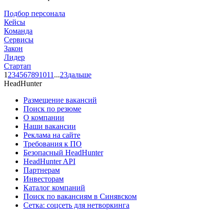
Подбор персонала
Кейсы
Команда
Сервисы
Закон
Лидер
Стартап
1
2
3
4
5
6
7
8
9
10
11
...
23
дальше
HeadHunter
Размещение вакансий
Поиск по резюме
О компании
Наши вакансии
Реклама на сайте
Требования к ПО
Безопасный HeadHunter
HeadHunter API
Партнерам
Инвесторам
Каталог компаний
Поиск по вакансиям в Синявском
Сетка: соцсеть для нетворкинга